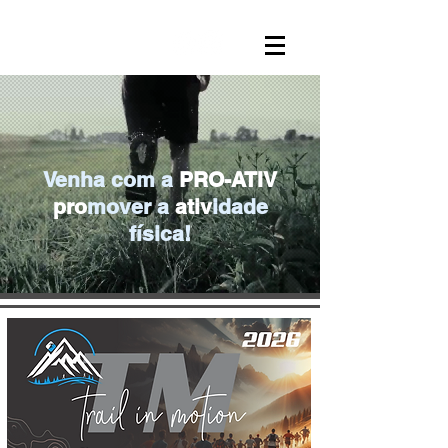
Venha com a
PRO-ATIV
pro
mover a
ativ
idade
física!