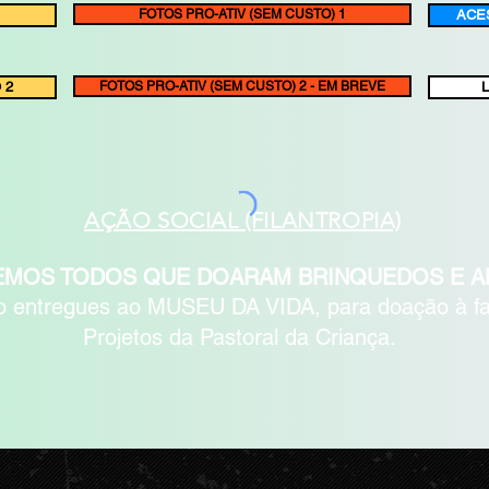
FOTOS PRO-ATIV (SEM CUSTO) 1
ACE
 2
FOTOS PRO-ATIV (SEM CUSTO) 2 - EM BREVE
AÇÃO SOCIAL (FILANTROPIA)
MOS TODOS QUE DOARAM BRINQUEDOS E A
o entregues ao MUSEU DA VIDA, para doação à fam
Projetos da Pastoral da Criança.