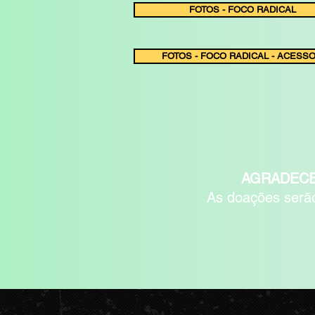
FOTOS - FOCO RADICAL
FOTOS - FOCO RADICAL - ACESSO
AGRADECE
As doações serã